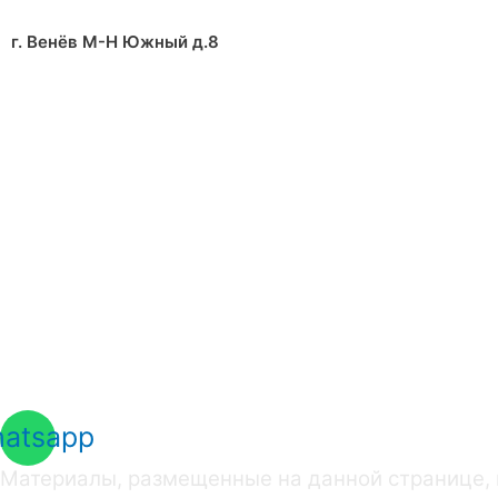
М
г. Венёв М-Н Южный д.8
Су
г. 
atsapp
Материалы, размещенные на данной странице, 