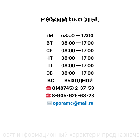
Все виды анализов
едицинский центр "Опор
Новый аппарат узи
Режим работы:
точное мониторирование 
Венев Микрорайон Южный д.8
экспертного класса
Подробнее
ПН 08:00 — 17:00
ВТ 08:00 — 17:00
СР 08:00 — 17:00
ЧТ 08:00 — 17:00
ПТ 08:00 — 17:00
СБ 08:00 — 17:00
ВС ВЫХОДНОЙ
8(48745) 2-37-59
8-905-625-68-23
oporamc@mail.ru
носят информационный характер и предназначе