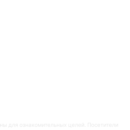
а"
экг
ны для ознакомительных целей. Посетители