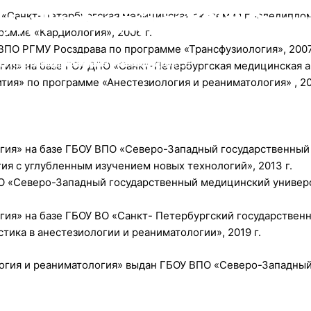
Все виды анализов
ение магнитно-ик-лазе
едицинский центр "Опор
уточное мониторирован
Аппарат УЗИ
 «Санкт-Петербургская медицинская академия последиплом
рамме «Кардиология», 2006 г.
ВПО РГМУ Росздрава по программе «Трансфузиология», 2007
втическим аппаратом «Милта»
Венев Микрорайон Южный д.8
Г по Холтеру
экспертного класса
Подробнее
огия» на базе ГОУ ДПО «Санкт-Петербургская медицинская
тия» по программе «Анестезиология и реаниматология» , 20
огия» на базе ГБОУ ВПО «Северо-Западный государственны
я с углубленным изучением новых технологий», 2013 г.
ПО «Северо-Западный государственный медицинский универ
гия» на базе ГБОУ ВО «Санкт- Петербургский государстве
тика в анестезиологии и реаниматологии», 2019 г.
огия и реаниматология» выдан ГБОУ ВПО «Северо-Западны