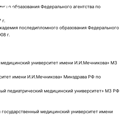
рным
а"
ие
ного образования Федерального агентства по
 г.
 академия последипломного образования Федерального
08 г.
й медицинский университет имени И.И.Мечникова» МЗ
ситет имени И.И.Мечникова» Минздрава РФ по
нный педиатрический медицинский университет» МЗ РФ
й государственный медицинский университет имени