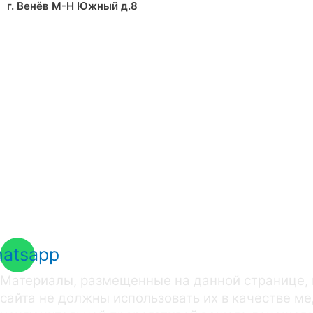
г. Венёв М-Н Южный д.8
atsapp
Материалы, размещенные на данной странице, 
сайта не должны использовать их в качестве м