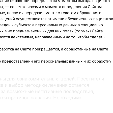
чание обработки определяется моментом выхода пациента
ет», — восемью часами с момента определения Сайтом
ые, после их передачи вместе с текстом обращения в
бращений осуществляется от имени обезличенных пациентов
введены субъектом персональных данных в специально
х в не предназначенных для них полях (формах) Сайта
аются действиями, направленными на то, чтобы сделать
аботка на Сайте прекращается, а обработанные на Сайте
 предоставлении его персональных данных и их обработку
ны для ознакомительных целей. Посетители
а и выбор методики лечения остается
 за возможные негативные последствия,
ются противопоказания. Необходимо