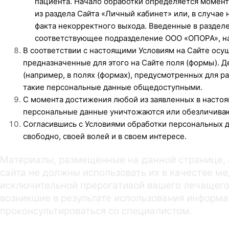
пациента. Начало обработки определяется момент
из раздела Сайта «Личный кабинет» или, в случа
факта некорректного выхода. Введенные в раздел
соответствующее подразделение ООО «ОПОРА», на
В соответствии с настоящими Условиям на Сайте осу
предназначенные для этого на Сайте поля (формы). 
(например, в полях (формах), предусмотренных для р
такие персональные данные общедоступными.
С момента достижения любой из заявленных в настоя
персональные данные уничтожаются или обезличиваю
Согласившись с Условиями обработки персональных 
свободно, своей волей и в своем интересе.
Материалы, размещенные на данной странице, 
сайта не должны использовать их в качестве м
исключительной прерогативой вашего лечащего
возникшие в результате использования информ
проконсультироваться со специалистом.