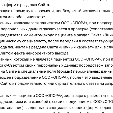
ых форм в разделах Сайта.
тавляет промежуток времени, необходимый исключительно д
тся или обезличиваются.
данных, являющегося пациентом ООО «ОПОРА», при предвар
) персональных данных заключается в проверке (сопоставл
пределяется моментом входа пациента в раздел Сайта «Лич
едицинскому специалисту, после передачи в соответствующ
да пациента из раздела Сайта «Личный кабинет» или, в сл
Сайтом факта некорректного выхода.
анных, который не является пациентом ООО «ОПОРА», при 
и субъектом своих персональных данных посредством запол
на Сайте в специальные поля (формы) персональных данных
вующее подразделение ООО «ОПОРА», после чего введенные
айтом положительного или отрицательного ответа на запр
анных — пациента ООО «ОПОРА», желающего разместить на 
редложением или жалобой в связи с получением в ООО «ОПО
поставления) введенных в специальных полях (формах) дан