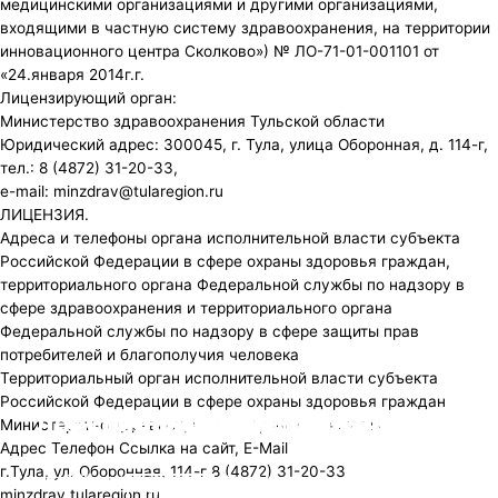
медицинскими организациями и другими организациями,
входящими в частную систему здравоохранения, на территории
инновационного центра Сколково») № ЛО-71-01-001101 от
«24.января 2014г.г.
Лицензирующий орган:
Министерство здравоохранения Тульской области
Юридический адрес: 300045, г. Тула, улица Оборонная, д. 114-г,
тел.: 8 (4872) 31-20-33,
e-mail: minzdrav@tularegion.ru
ЛИЦЕНЗИЯ.
Адреса и телефоны органа исполнительной власти субъекта
Российской Федерации в сфере охраны здоровья граждан,
территориального органа Федеральной службы по надзору в
сфере здравоохранения и территориального органа
Федеральной службы по надзору в сфере защиты прав
потребителей и благополучия человека
Территориальный орган исполнительной власти субъекта
Российской Федерации в сфере охраны здоровья граждан
Лечение магнитно-ик-лазерным
Медицинский центр "Опора"
Суточное мониторирование
Аппарат УЗИ
Все виды анализов
Министерство здравоохранения Тульской области
Адрес Телефон Ссылка на сайт, E-Mail
г.Тула, ул. Оборонная, 114-г 8 (4872) 31-20-33
терапевтическим аппаратом «Милта»
г. Венев Микрорайон Южный д.8
ЭКГ по Холтеру
экспертного класса
Подробнее
minzdrav.tularegion.ru