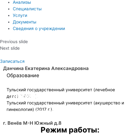
Анализы
Специалисты
Услуги
Документы
Сведения о учреждении
Previous slide
Next slide
Записаться
Данчина Екатерина Александровна
Образование
Тульский государственный университет (лечебное
Лечение магнитно-ик-лазерным
Медицинский центр "Опора"
Суточное мониторирование
Аппарат УЗИ
Все виды анализов
дело) (2016 г.).
Тульский государственный университет (акушерство и
гинекология) (2017 г.).
терапевтическим аппаратом «Милта»
г. Венев Микрорайон Южный д.8
ЭКГ по Холтеру
экспертного класса
Подробнее
г. Венёв М-Н Южный д.8
Режим работы: