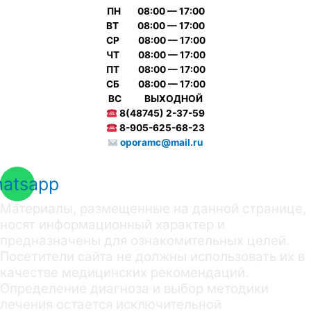
ПН 08:00 — 17:00
ВТ 08:00 — 17:00
СР 08:00 — 17:00
ЧТ 08:00 — 17:00
ПТ 08:00 — 17:00
СБ 08:00 — 17:00
ВС ВЫХОДНОЙ
8(48745) 2-37-59
8-905-625-68-23
oporamc@mail.ru
atsapp
Материалы, размещенные на данной странице,
носят информационный характер и
предназначены для ознакомительных целей.
Посетители сайта не должны использовать их в
качестве медицинских рекомендаций.
Определение диагноза и выбор методики
лечения остается исключительной