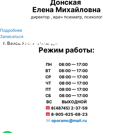
Донская
Елена Михайловна
директор , врач психиатр, психолог
Подробнее
Записаться
Лечение магнитно-ик-лазерным
Медицинский центр "Опора"
Суточное мониторирование
Аппарат УЗИ
Все виды анализов
г. Венёв М-Н Южный д.8
Режим работы:
терапевтическим аппаратом «Милта»
г. Венев Микрорайон Южный д.8
ЭКГ по Холтеру
экспертного класса
Подробнее
ПН 08:00 — 17:00
ВТ 08:00 — 17:00
СР 08:00 — 17:00
ЧТ 08:00 — 17:00
ПТ 08:00 — 17:00
СБ 08:00 — 17:00
ВС ВЫХОДНОЙ
8(48745) 2-37-59
8-905-625-68-23
oporamc@mail.ru